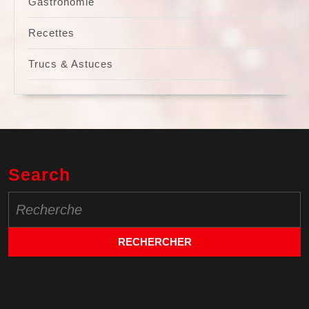
Gastronomie
Recettes
Trucs & Astuces
Search
Search
for: