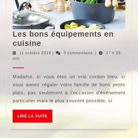
Les bons équipements en
Les
cuisine
bons
11
11 octobre 2018
|
0 commentaire
|
17 h 59
octobre
min
équipements
2018
en
Madame, si vous êtes un vrai cordon bleu, si
cuisine
vous aimez régaler votre famille de bons petits
plats, pas seulement à l’occasion d’événement
particulier mais le plus souvent possible, si
LIRE
LIRE LA SUITE
LA
SUITE